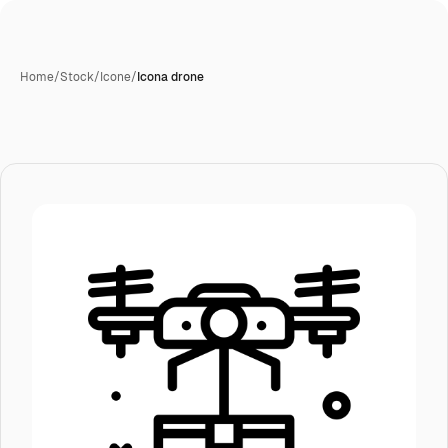
Home
/
Stock
/
Icone
/
Icona drone