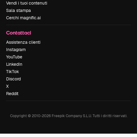
Vendi i tuoi contenuti
Sala stampa
Cerchi magnific.ai
Contattaci
Assistenza clienti
Instagram
YouTube
LinkedIn
TikTok
Discord
X
Reddit
Copyright © 2010-
2026
Freepik Company S.L.U.
Tutti i diritti riservati
.