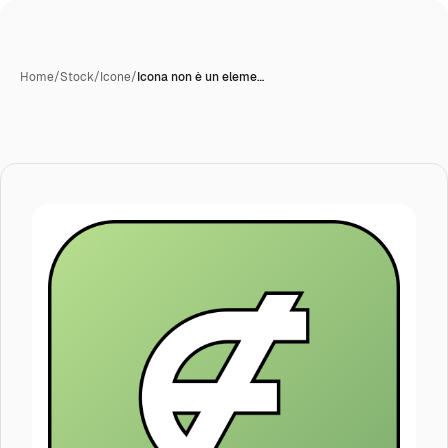
Home
/
Stock
/
Icone
/
Icona non è un eleme…