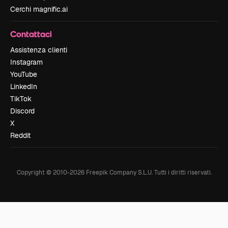
Cerchi magnific.ai
Contattaci
Assistenza clienti
Instagram
YouTube
LinkedIn
TikTok
Discord
X
Reddit
Copyright © 2010-
2026
Freepik Company S.L.U.
Tutti i diritti riservati
.