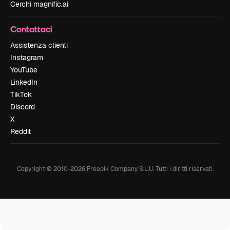
Cerchi magnific.ai
Contattaci
Assistenza clienti
Instagram
YouTube
LinkedIn
TikTok
Discord
X
Reddit
Copyright © 2010-
2026
Freepik Company S.L.U.
Tutti i diritti riservati
.