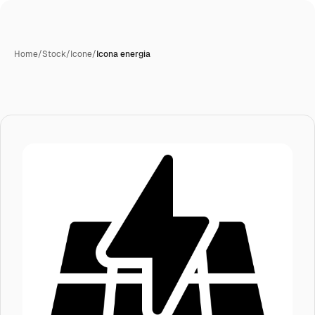
Home
/
Stock
/
Icone
/
Icona energia