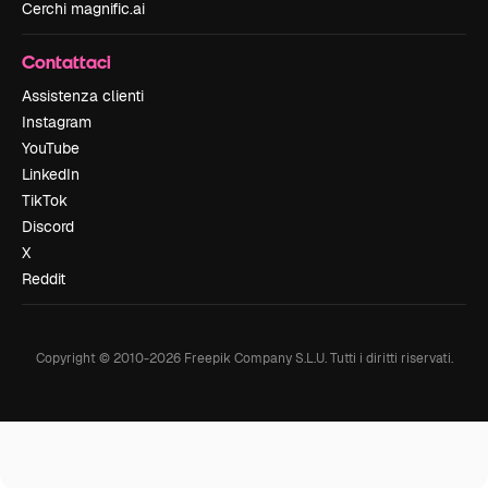
Cerchi magnific.ai
Contattaci
Assistenza clienti
Instagram
YouTube
LinkedIn
TikTok
Discord
X
Reddit
Copyright © 2010-
2026
Freepik Company S.L.U.
Tutti i diritti riservati
.