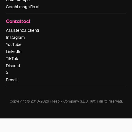
Cerchi magnific.ai
Contattaci
Assistenza clienti
Instagram
YouTube
LinkedIn
TikTok
Discord
X
Reddit
Copyright © 2010-
2026
Freepik Company S.L.U.
Tutti i diritti riservati
.