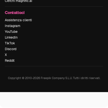
Cerchi magnific.ai
Contattaci
Assistenza clienti
Instagram
YouTube
LinkedIn
TikTok
Discord
X
Reddit
Copyright © 2010-
2026
Freepik Company S.L.U.
Tutti i diritti riservati
.