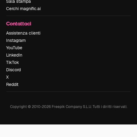
Sala stampa
Cerchi magnific.ai
Contattaci
Assistenza clienti
Instagram
YouTube
LinkedIn
TikTok
Discord
X
Reddit
Copyright © 2010-
2026
Freepik Company S.L.U.
Tutti i diritti riservati
.