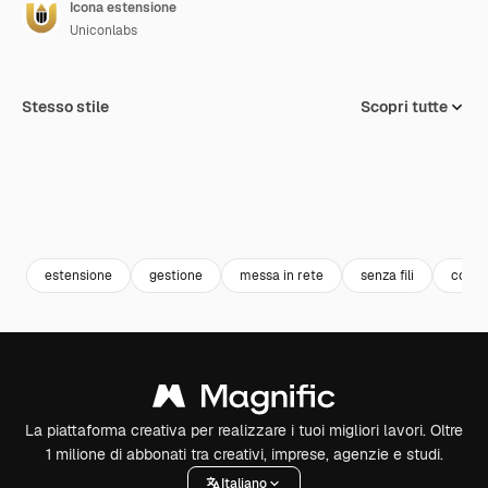
Icona estensione
Uniconlabs
Stesso stile
Scopri tutte
estensione
gestione
messa in rete
senza fili
conne
La piattaforma creativa per realizzare i tuoi migliori lavori. Oltre
1 milione di abbonati tra creativi, imprese, agenzie e studi.
Italiano