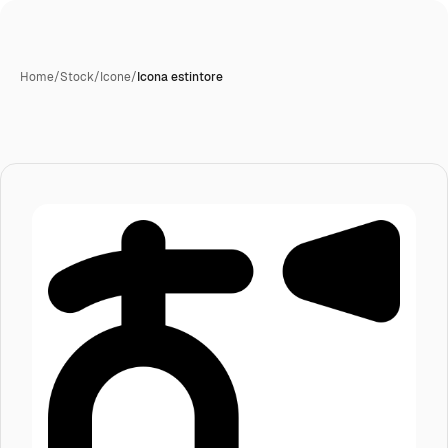
Home
/
Stock
/
Icone
/
Icona estintore