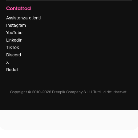
Contattaci
Assistenza clienti
Instagram
YouTube
LinkedIn
TikTok
Discord
X
Reddit
Copyright © 2010-
2026
Freepik Company S.L.U.
Tutti i diritti riservati
.