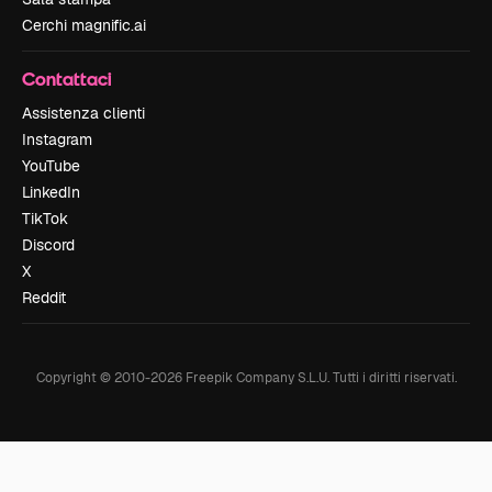
Cerchi magnific.ai
Contattaci
Assistenza clienti
Instagram
YouTube
LinkedIn
TikTok
Discord
X
Reddit
Copyright © 2010-
2026
Freepik Company S.L.U.
Tutti i diritti riservati
.