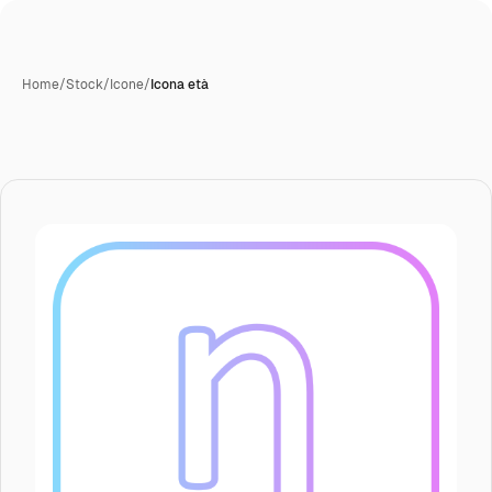
Home
/
Stock
/
Icone
/
Icona età