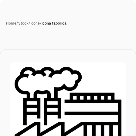
Home
/
Stock
/
Icone
/
Icona fabbrica