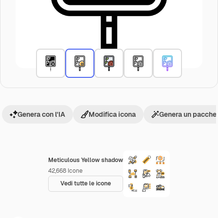
Genera con l'IA
Modifica icona
Genera un pacchet
Meticulous Yellow shadow
42,668
Icone
Vedi tutte le icone