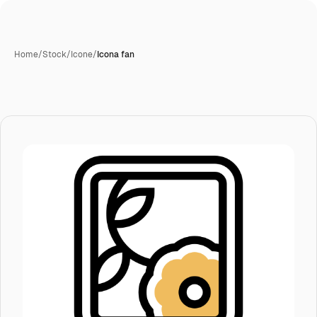
Home
/
Stock
/
Icone
/
Icona fan