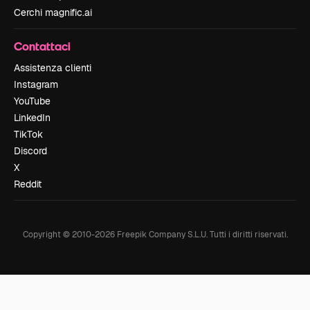
Cerchi magnific.ai
Contattaci
Assistenza clienti
Instagram
YouTube
LinkedIn
TikTok
Discord
X
Reddit
Copyright © 2010-
2026
Freepik Company S.L.U.
Tutti i diritti riservati
.