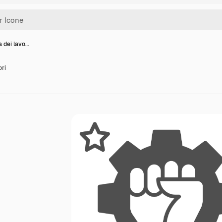
a dei lavo…
ori