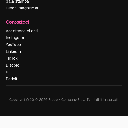
Sala stampa
Cerchi magnific.ai
Contattaci
Assistenza clienti
Instagram
YouTube
LinkedIn
TikTok
Discord
X
Reddit
Copyright © 2010-
2026
Freepik Company S.L.U.
Tutti i diritti riservati
.