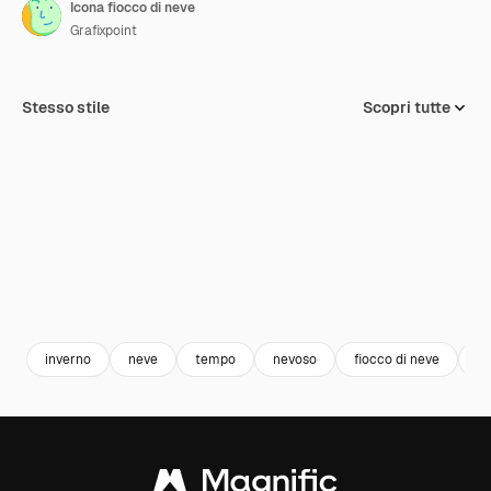
Icona fiocco di neve
Grafixpoint
Stesso stile
Scopri tutte
inverno
neve
tempo
nevoso
fiocco di neve
fi