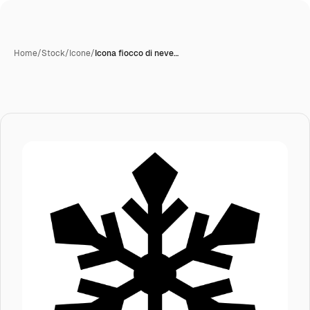
Home
/
Stock
/
Icone
/
Icona fiocco di neve…