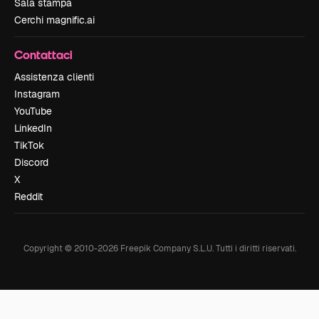
Sala stampa
Cerchi magnific.ai
Contattaci
Assistenza clienti
Instagram
YouTube
LinkedIn
TikTok
Discord
X
Reddit
Copyright © 2010-
2026
Freepik Company S.L.U.
Tutti i diritti riservati
.