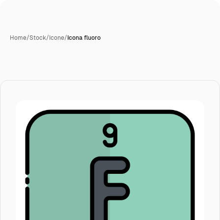
Home
/
Stock
/
Icone
/
Icona fluoro