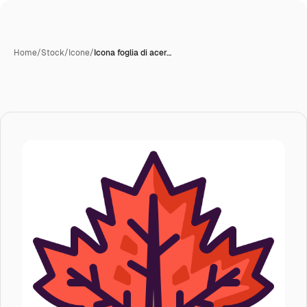
Home
/
Stock
/
Icone
/
Icona foglia di acer…