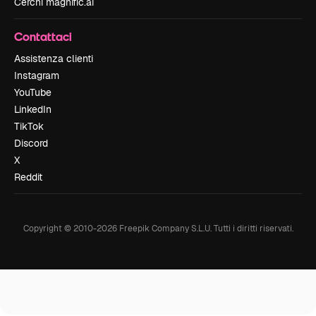
Cerchi magnific.ai
Contattaci
Assistenza clienti
Instagram
YouTube
LinkedIn
TikTok
Discord
X
Reddit
Copyright © 2010-
2026
Freepik Company S.L.U.
Tutti i diritti riservati
.