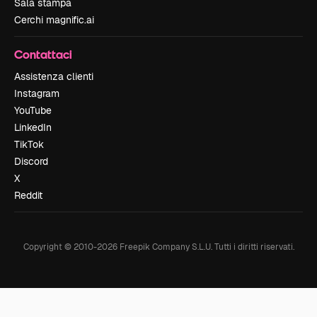
Sala stampa
Cerchi magnific.ai
Contattaci
Assistenza clienti
Instagram
YouTube
LinkedIn
TikTok
Discord
X
Reddit
Copyright © 2010-
2026
Freepik Company S.L.U.
Tutti i diritti riservati
.