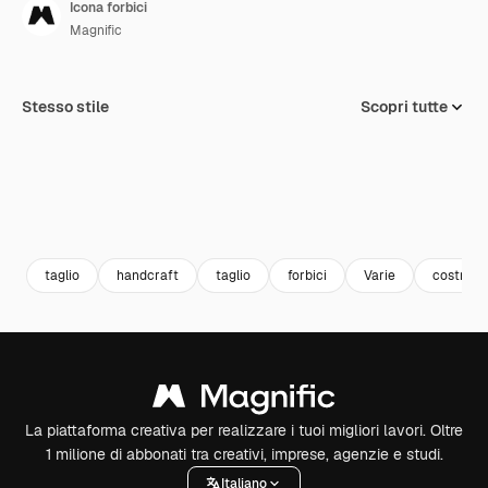
Icona forbici
Magnific
Stesso stile
Scopri tutte
taglio
handcraft
taglio
forbici
Varie
costruzi
La piattaforma creativa per realizzare i tuoi migliori lavori. Oltre
1 milione di abbonati tra creativi, imprese, agenzie e studi.
Italiano