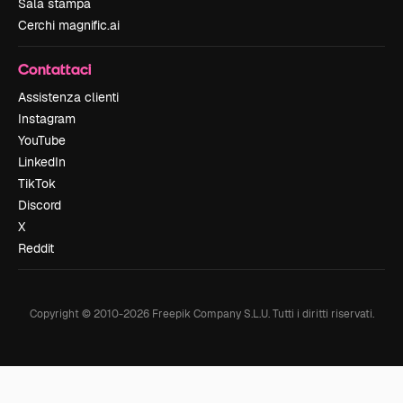
Sala stampa
Cerchi magnific.ai
Contattaci
Assistenza clienti
Instagram
YouTube
LinkedIn
TikTok
Discord
X
Reddit
Copyright © 2010-
2026
Freepik Company S.L.U.
Tutti i diritti riservati
.