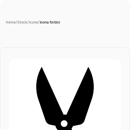
Home
/
Stock
/
Icone
/
Icona forbici