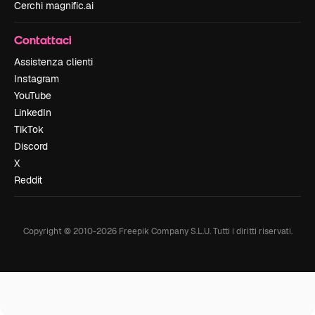
Cerchi magnific.ai
Contattaci
Assistenza clienti
Instagram
YouTube
LinkedIn
TikTok
Discord
X
Reddit
Copyright © 2010-
2026
Freepik Company S.L.U.
Tutti i diritti riservati
.