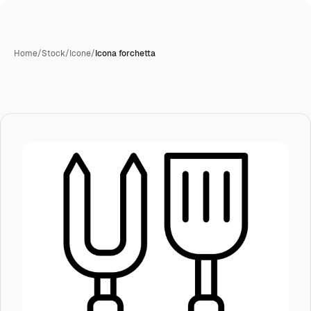
Home
/
Stock
/
Icone
/
Icona forchetta