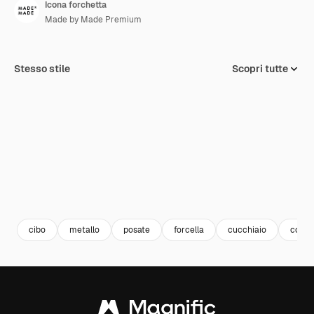
Icona forchetta
Made by Made Premium
Stesso stile
Scopri tutte
cibo
metallo
posate
forcella
cucchiaio
coltel