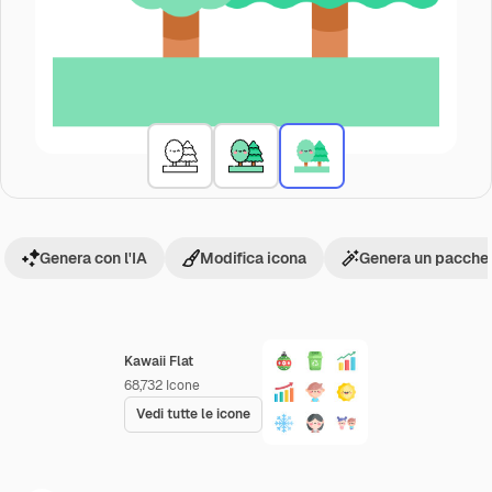
Genera con l'IA
Modifica icona
Genera un pacchet
Kawaii Flat
68,732
Icone
Vedi tutte le icone