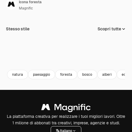
Icona foresta
Magnific
Stesso stile
Scopri tutte
natura
paesaggio
foresta
bosco
alberi
ecolo
La piattaforma creativa per realizzare i tuoi migliori lavori. Oltre
1 milione di abbonati tra creativi, imprese, agenzie e studi.
Italiano