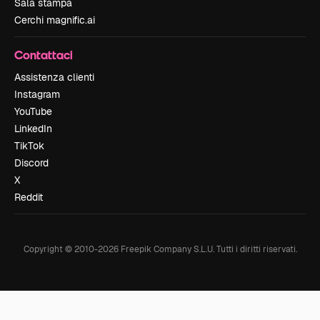
Sala stampa
Cerchi magnific.ai
Contattaci
Assistenza clienti
Instagram
YouTube
LinkedIn
TikTok
Discord
X
Reddit
Copyright © 2010-
2026
Freepik Company S.L.U.
Tutti i diritti riservati
.