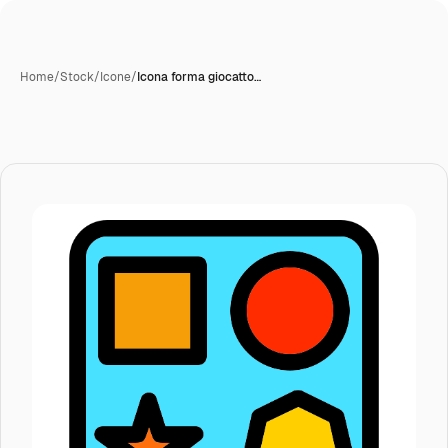
Home
/
Stock
/
Icone
/
Icona forma giocatto…