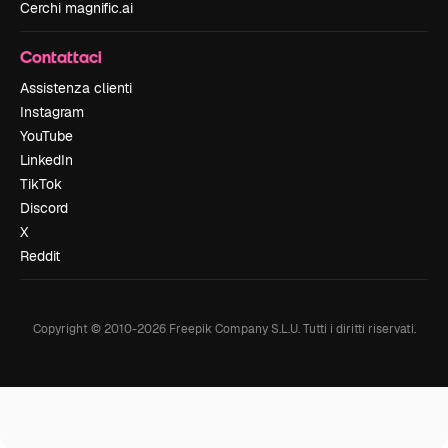
Cerchi magnific.ai
Contattaci
Assistenza clienti
Instagram
YouTube
LinkedIn
TikTok
Discord
X
Reddit
Copyright © 2010-
2026
Freepik Company S.L.U.
Tutti i diritti riservati
.