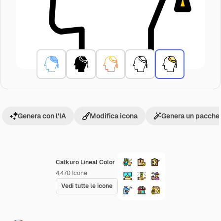
Genera con l'IA
Modifica icona
Genera un pacchet
Catkuro Lineal Color
4,470
Icone
Vedi tutte le icone