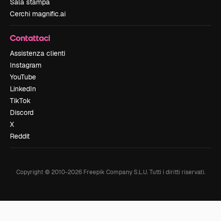
Sala stampa
Cerchi magnific.ai
Contattaci
Assistenza clienti
Instagram
YouTube
LinkedIn
TikTok
Discord
X
Reddit
Copyright © 2010-
2026
Freepik Company S.L.U.
Tutti i diritti riservati
.