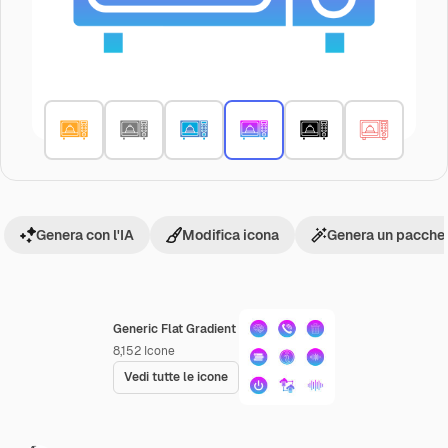
Genera con l'IA
Modifica icona
Genera un pacchet
Generic Flat Gradient
8,152
Icone
Vedi tutte le icone