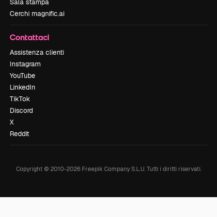
Sala stampa
Cerchi magnific.ai
Contattaci
Assistenza clienti
Instagram
YouTube
LinkedIn
TikTok
Discord
X
Reddit
Copyright © 2010-
2026
Freepik Company S.L.U.
Tutti i diritti riservati
.