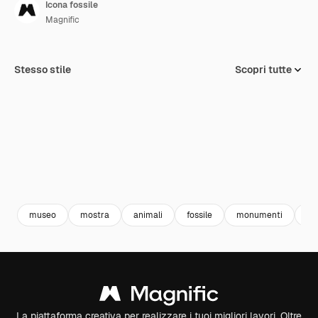
Icona fossile
Magnific
Stesso stile
Scopri tutte
museo
mostra
animali
fossile
monumenti
es
La piattaforma creativa per realizzare i tuoi migliori lavori. Oltre