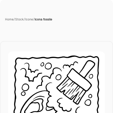
Home
/
Stock
/
Icone
/
Icona fossile