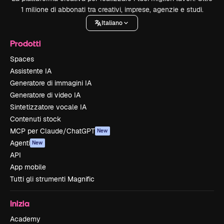
1 milione di abbonati tra creativi, imprese, agenzie e studi.
Italiano
Prodotti
Spaces
Assistente IA
Generatore di immagini IA
Generatore di video IA
Sintetizzatore vocale IA
Contenuti stock
MCP per Claude/ChatGPT
New
Agenti
New
API
App mobile
Tutti gli strumenti Magnific
Inizia
Academy