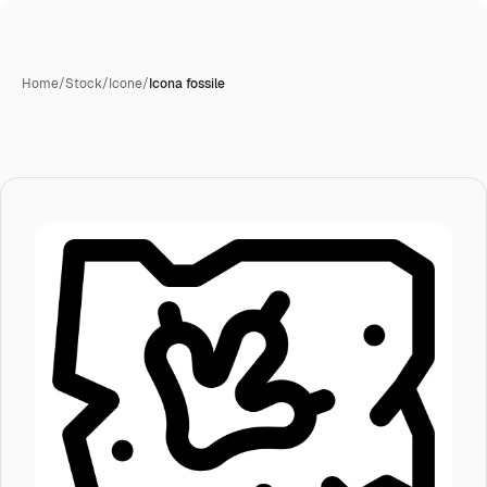
Home
/
Stock
/
Icone
/
Icona fossile