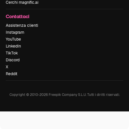
Cerchi magnific.ai
Contattaci
Assistenza clienti
Instagram
YouTube
LinkedIn
TikTok
Discord
X
Reddit
Copyright © 2010-
2026
Freepik Company S.L.U.
Tutti i diritti riservati
.