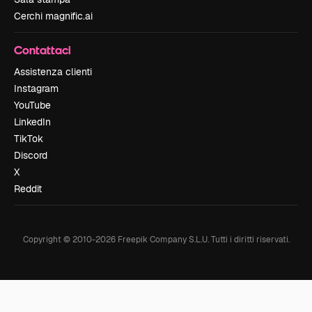
Cerchi magnific.ai
Contattaci
Assistenza clienti
Instagram
YouTube
LinkedIn
TikTok
Discord
X
Reddit
Copyright © 2010-
2026
Freepik Company S.L.U.
Tutti i diritti riservati
.