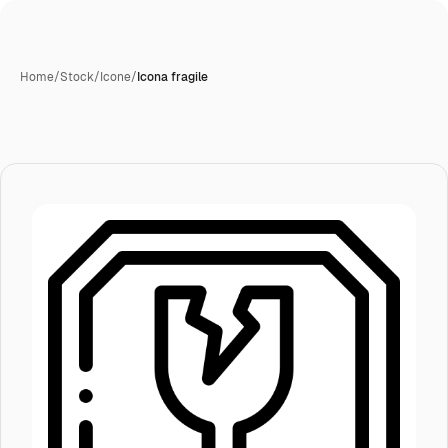
Home
/
Stock
/
Icone
/
Icona fragile