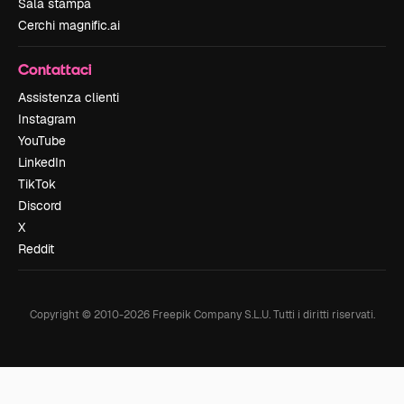
Sala stampa
Cerchi magnific.ai
Contattaci
Assistenza clienti
Instagram
YouTube
LinkedIn
TikTok
Discord
X
Reddit
Copyright © 2010-
2026
Freepik Company S.L.U.
Tutti i diritti riservati
.