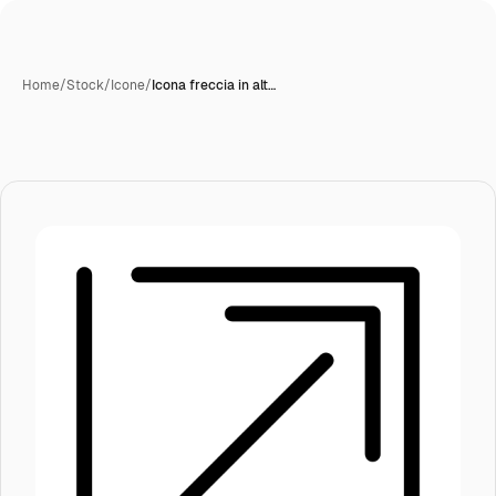
Home
/
Stock
/
Icone
/
Icona freccia in alt…