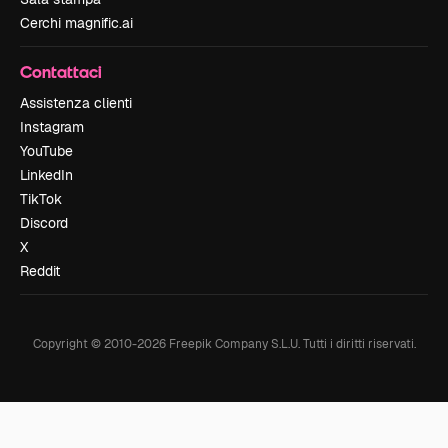
Cerchi magnific.ai
Contattaci
Assistenza clienti
Instagram
YouTube
LinkedIn
TikTok
Discord
X
Reddit
Copyright © 2010-
2026
Freepik Company S.L.U.
Tutti i diritti riservati
.