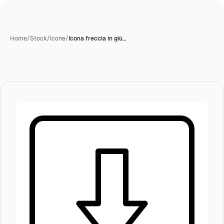
Home
/
Stock
/
Icone
/
Icona freccia in giù…