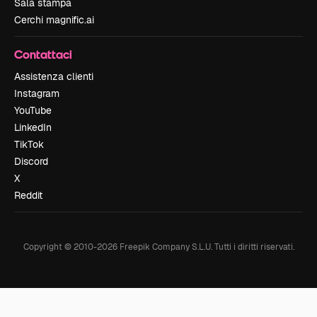
Sala stampa
Cerchi magnific.ai
Contattaci
Assistenza clienti
Instagram
YouTube
LinkedIn
TikTok
Discord
X
Reddit
Copyright © 2010-
2026
Freepik Company S.L.U.
Tutti i diritti riservati
.