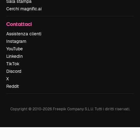
Sala stampa
Cerchi magnific.ai
Contattaci
Assistenza clienti
Instagram
YouTube
LinkedIn
TikTok
Discord
X
Reddit
Copyright © 2010-
2026
Freepik Company S.L.U.
Tutti i diritti riservati
.