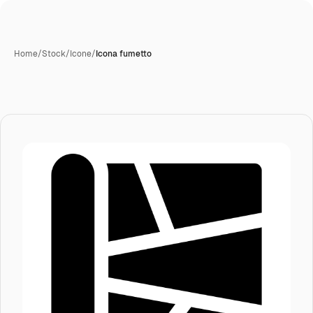
Home
/
Stock
/
Icone
/
Icona fumetto