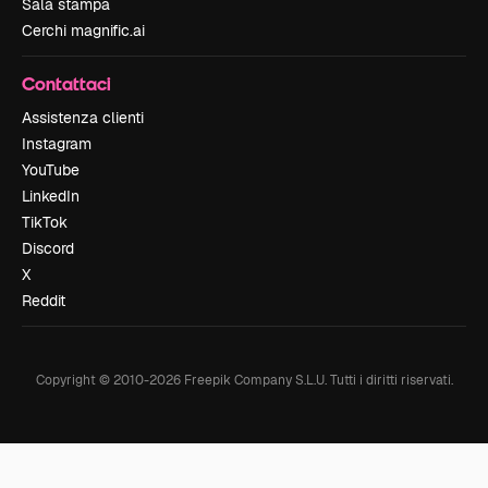
Sala stampa
Cerchi magnific.ai
Contattaci
Assistenza clienti
Instagram
YouTube
LinkedIn
TikTok
Discord
X
Reddit
Copyright © 2010-
2026
Freepik Company S.L.U.
Tutti i diritti riservati
.