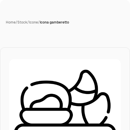
Home
/
Stock
/
Icone
/
Icona gamberetto