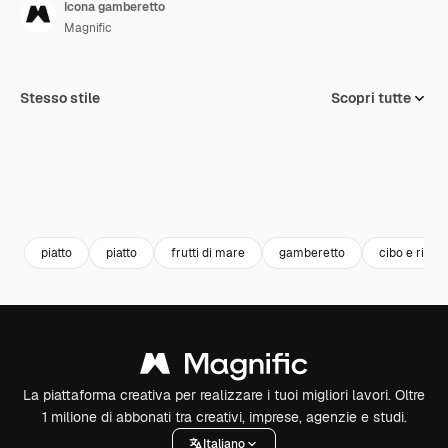
Icona gamberetto
Magnific
Stesso stile
Scopri tutte
piatto
piatto
frutti di mare
gamberetto
cibo e risto
La piattaforma creativa per realizzare i tuoi migliori lavori. Oltre
1 milione di abbonati tra creativi, imprese, agenzie e studi.
Italiano