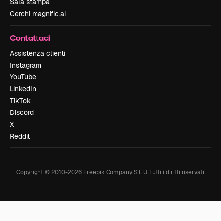
Sala stampa
Cerchi magnific.ai
Contattaci
Assistenza clienti
Instagram
YouTube
LinkedIn
TikTok
Discord
X
Reddit
Copyright © 2010-
2026
Freepik Company S.L.U.
Tutti i diritti riservati
.