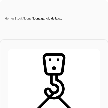
Home
/
Stock
/
Icone
/
Icona gancio della g…