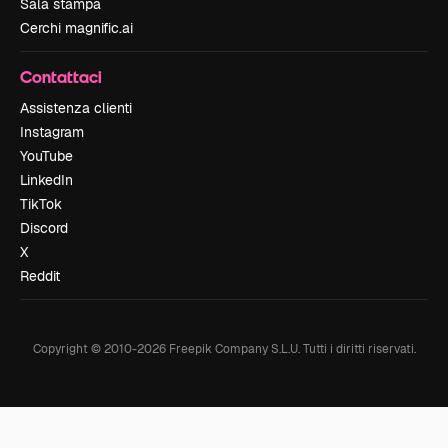
Sala stampa
Cerchi magnific.ai
Contattaci
Assistenza clienti
Instagram
YouTube
LinkedIn
TikTok
Discord
X
Reddit
Copyright © 2010-
2026
Freepik Company S.L.U.
Tutti i diritti riservati
.