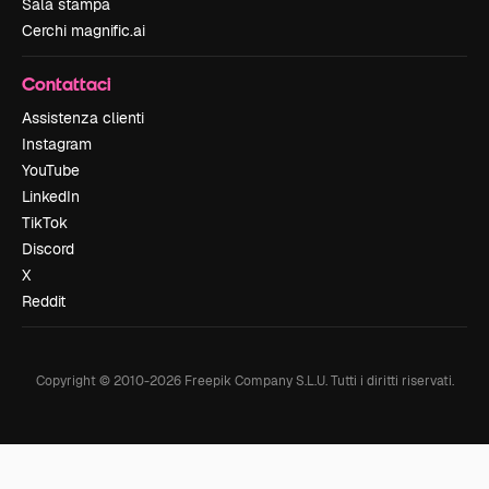
Sala stampa
Cerchi magnific.ai
Contattaci
Assistenza clienti
Instagram
YouTube
LinkedIn
TikTok
Discord
X
Reddit
Copyright © 2010-
2026
Freepik Company S.L.U.
Tutti i diritti riservati
.