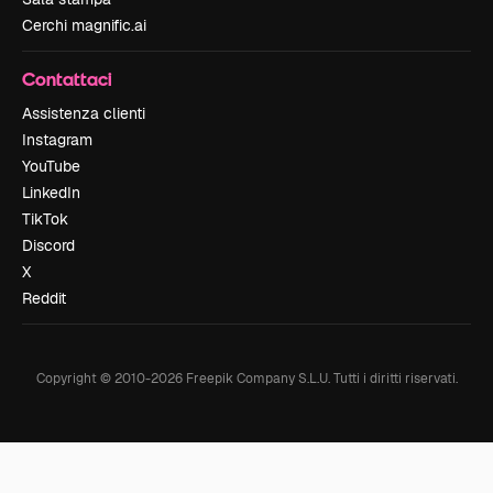
Cerchi magnific.ai
Contattaci
Assistenza clienti
Instagram
YouTube
LinkedIn
TikTok
Discord
X
Reddit
Copyright © 2010-
2026
Freepik Company S.L.U.
Tutti i diritti riservati
.