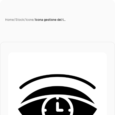
Home
/
Stock
/
Icone
/
Icona gestione del t…