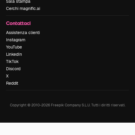
Sala stampa
Cerchi magnific.ai
Contattaci
Assistenza clienti
Instagram
YouTube
LinkedIn
TikTok
Discord
X
Reddit
Copyright © 2010-
2026
Freepik Company S.L.U.
Tutti i diritti riservati
.