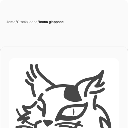
Home
/
Stock
/
Icone
/
Icona giappone