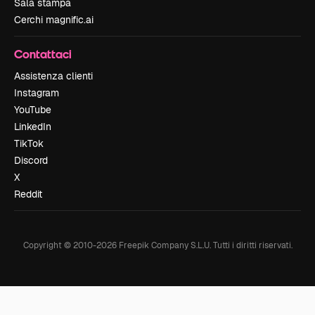
Sala stampa
Cerchi magnific.ai
Contattaci
Assistenza clienti
Instagram
YouTube
LinkedIn
TikTok
Discord
X
Reddit
Copyright © 2010-
2026
Freepik Company S.L.U.
Tutti i diritti riservati
.