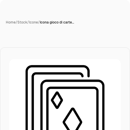
Home
/
Stock
/
Icone
/
Icona gioco di carte…