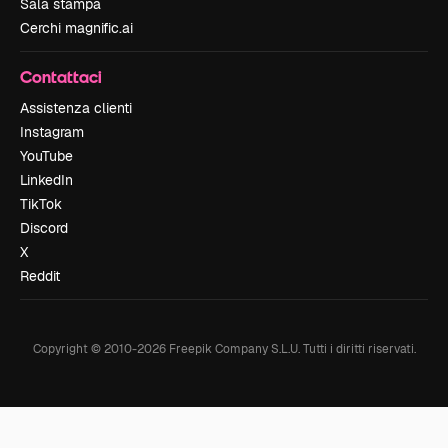
Sala stampa
Cerchi magnific.ai
Contattaci
Assistenza clienti
Instagram
YouTube
LinkedIn
TikTok
Discord
X
Reddit
Copyright © 2010-
2026
Freepik Company S.L.U.
Tutti i diritti riservati
.