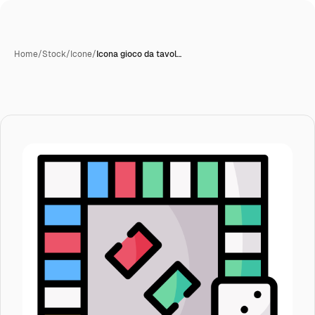
Home
/
Stock
/
Icone
/
Icona gioco da tavol…