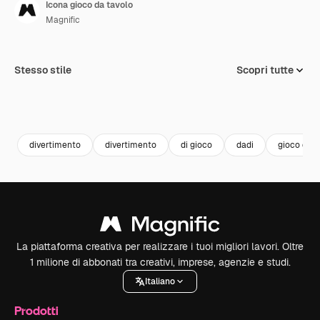
Icona gioco da tavolo
Magnific
Stesso stile
Scopri tutte
divertimento
divertimento
di gioco
dadi
gioco da t
La piattaforma creativa per realizzare i tuoi migliori lavori. Oltre
1 milione di abbonati tra creativi, imprese, agenzie e studi.
Italiano
Prodotti