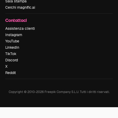
Sala stampa
Cerchi magnific.ai
Contattaci
Assistenza clienti
Instagram
YouTube
LinkedIn
TikTok
Discord
X
Reddit
Copyright © 2010-
2026
Freepik Company S.L.U.
Tutti i diritti riservati
.