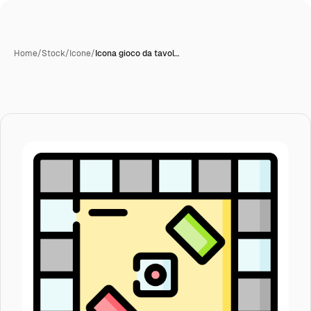
Home
/
Stock
/
Icone
/
Icona gioco da tavol…