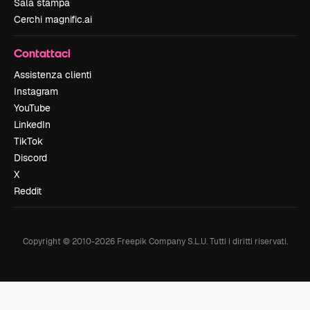
Sala stampa
Cerchi magnific.ai
Contattaci
Assistenza clienti
Instagram
YouTube
LinkedIn
TikTok
Discord
X
Reddit
Copyright © 2010-
2026
Freepik Company S.L.U.
Tutti i diritti riservati
.