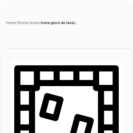
Home
/
Stock
/
Icone
/
Icona gioco da tavol…