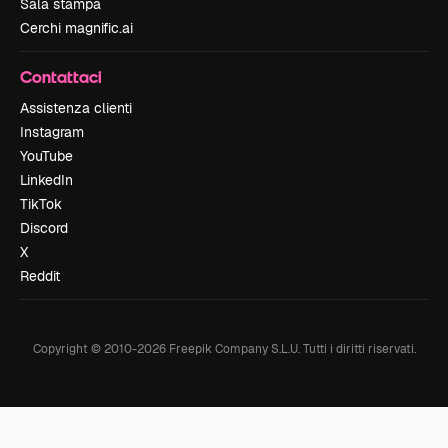
Sala stampa
Cerchi magnific.ai
Contattaci
Assistenza clienti
Instagram
YouTube
LinkedIn
TikTok
Discord
X
Reddit
Copyright © 2010-
2026
Freepik Company S.L.U.
Tutti i diritti riservati
.