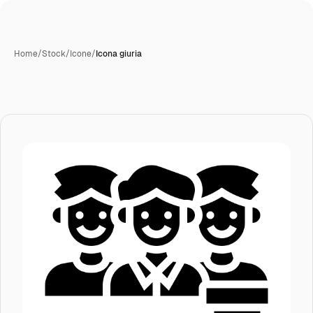
Home
/
Stock
/
Icone
/
Icona giuria